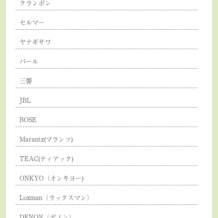
クランボン
セルマー
ヤナギサワ
パール
三響
JBL
BOSE
Marantz(マランツ)
TEAC(ティアック)
ONKYO（オンキヨー)
Luxman（ラックスマン）
DENON（デノン）